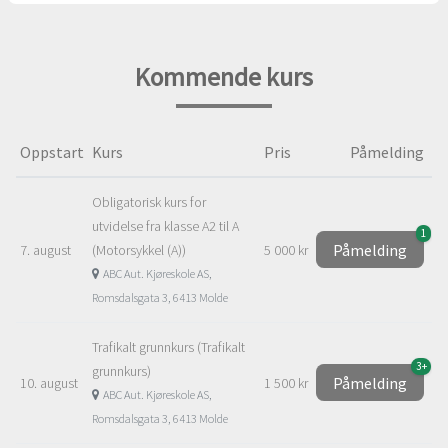
Kommende kurs
Oppstart
Kurs
Pris
Påmelding
Obligatorisk kurs for
utvidelse fra klasse A2 til A
1
Påmelding
7. august
(Motorsykkel (A))
5 000 kr
ABC Aut. Kjøreskole AS,
Romsdalsgata 3, 6413 Molde
Trafikalt grunnkurs (Trafikalt
3+
grunnkurs)
Påmelding
10. august
1 500 kr
ABC Aut. Kjøreskole AS,
Romsdalsgata 3, 6413 Molde